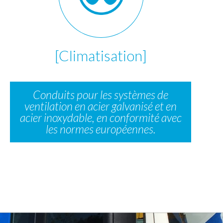
[Climatisation]
Conduits pour les systèmes de
ventilation en acier galvanisé et en
acier inoxydable, en conformité avec
les normes européennes.