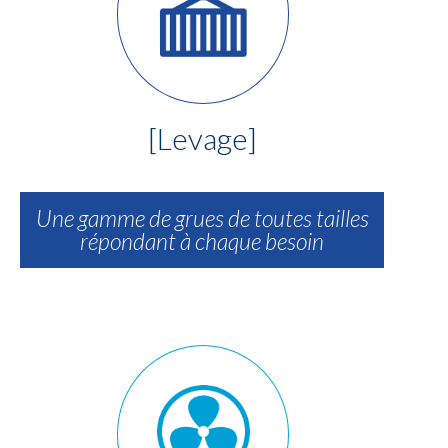
[Levage]
Une gamme de grues de toutes tailles
répondant à chaque besoin