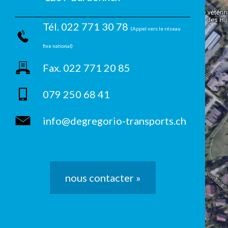
Tél. 022 771 30 78
(Appel vers le réseau
fixe national)
Fax. 022 771 20 85
079 250 68 41
info@degregorio-transports.ch
nous contacter »