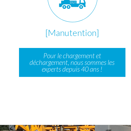
[Manutention]
Pour le chargement et
déchargement, nous sommes les
experts depuis 40 ans !