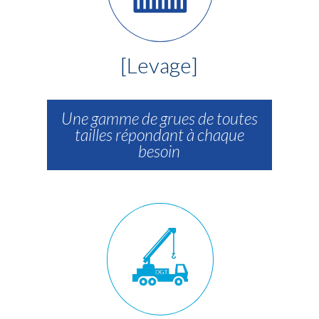
[Levage]
Une gamme de grues de toutes
tailles répondant à chaque
besoin