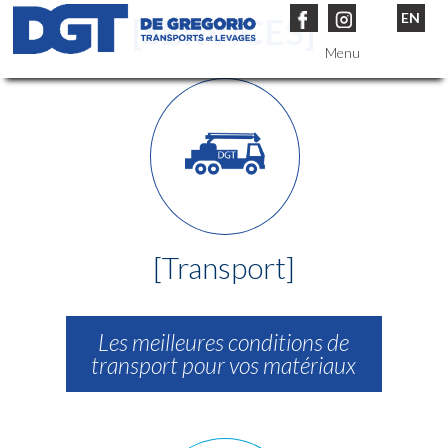
EN
[SERVICES]
Menu
Entreprise
Services
Véhicules
Références
[Transport]
Contact
Les meilleures conditions de
transport pour vos matériaux