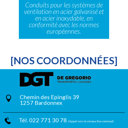
Conduits pour les systèmes de
ventilation en acier galvanisé et
en acier inoxydable, en
conformité avec les normes
européennes.
[NOS COORDONNÉES]
Chemin des Epinglis 39
1257 Bardonnex
Tél. 022 771 30 78
(Appel vers le réseau fixe national)