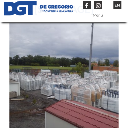
EN
[STOCKAGE]
Menu
Entreprise
Services
Véhicules
Références
Contact