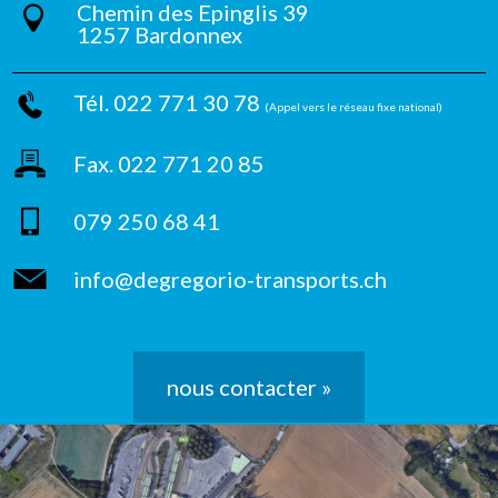
Chemin des Epinglis 39
1257 Bardonnex
Tél. 022 771 30 78
(Appel vers le réseau fixe national)
Fax. 022 771 20 85
079 250 68 41
info@degregorio-transports.ch
nous contacter »