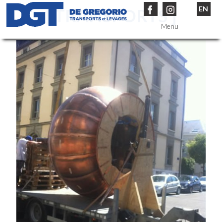
EN
[ TRANSPORTS ]
Menu
Entreprise
Services
Véhicules
Références
Contact