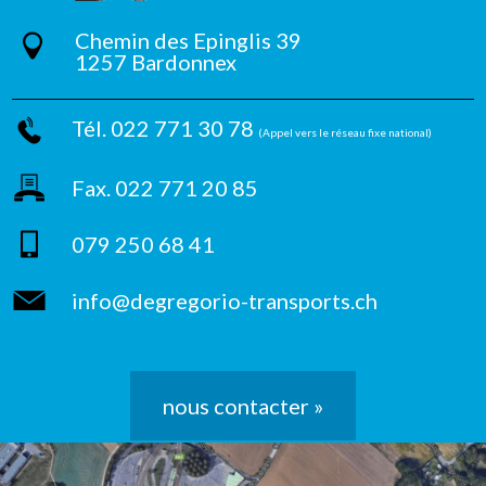
Chemin des Epinglis 39
1257 Bardonnex
Tél. 022 771 30 78
(Appel vers le réseau fixe national)
Fax. 022 771 20 85
079 250 68 41
info@degregorio-transports.ch
nous contacter »